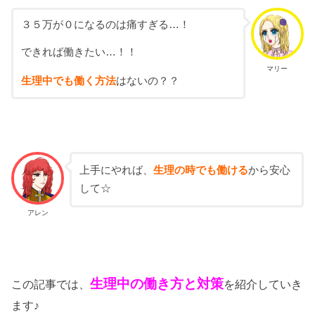
３５万が０になるのは痛すぎる…！
できれば働きたい…！！
マリー
生理中でも働く方法
はないの？？
上手にやれば、
生理の時でも働ける
から安心
して☆
アレン
生理中の働き方と対策
この記事では、
を紹介していき
ます♪