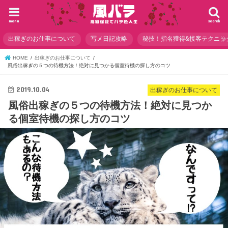
menu
search
出稼ぎのお仕事について
写メ日記攻略
秘技！指名獲得&接客テクニッ
HOME
出稼ぎのお仕事について
風俗出稼ぎの５つの待機方法！絶対に見つかる個室待機の探し方のコツ
2019.10.04
出稼ぎのお仕事について
風俗出稼ぎの５つの待機方法！絶対に見つか
る個室待機の探し方のコツ