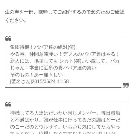
生の声を一部、抜粋してご紹介するので念のためご確認
ください。
集団待機！ババア達の絶対(笑)
やる事。仲間意識凄い！デブスのババア達はやる！
新人には、挨拶しても シカト(笑)いい歳して、バカ
じゃん！本当に近所の糞ババア達の集い
そのもの！あー痛々しい
[匿名さん]2015/06/24 11:58
待機してる人達はだいたい同じメンバー。毎日愚痴
と不満ばかり。誰が仕事に行ってるだの誰はどーだ
のこーだのとウルサイ。いちいち気にしてたらやっ
てられない。待機しなくてすむようなればいいだ