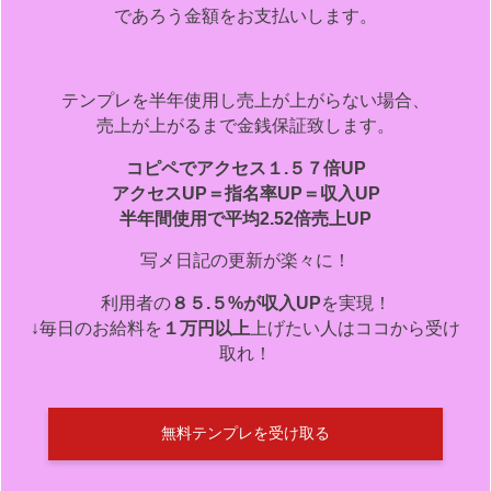
であろう金額をお支払いします。
テンプレを半年使用し売上が上がらない場合、
売上が上がるまで金銭保証致します。
コピペでアクセス１.５７倍UP
アクセスUP＝指名率UP＝収入UP
半年間使用で平均2.52倍売上UP
写メ日記の更新が楽々に！
利用者の
８５.５%が収入UP
を実現！
↓毎日のお給料を
１万円以上
上げたい人はココから受け
取れ！
無料テンプレを受け取る