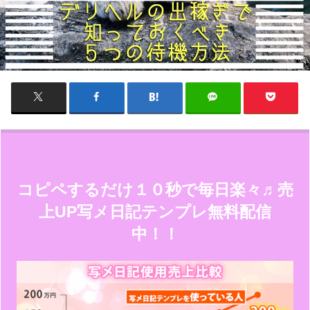
コピペするだけ１０秒で毎日楽々♬売
上UP写メ日記テンプレ無料配信
中！！