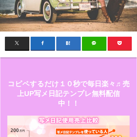
コピペするだけ１０秒で毎日楽々♬売
上UP写メ日記テンプレ無料配信
中！！