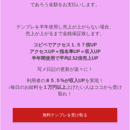
であろう金額をお支払いします。
テンプレを半年使用し売上が上がらない場合、
売上が上がるまで金銭保証致します。
コピペでアクセス１.５７倍UP
アクセスUP＝指名率UP＝収入UP
半年間使用で平均2.52倍売上UP
写メ日記の更新が楽々に！
利用者の
８５.５%が収入UP
を実現！
↓毎日のお給料を
１万円以上
上げたい人はココから受け
取れ！
無料テンプレを受け取る